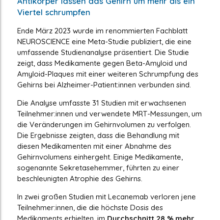
Antikörper lassen das Gehirn um mehr als ein
Viertel schrumpfen
Ende März 2023 wurde im renommierten Fachblatt
NEUROSCIENCE eine Meta-Studie publiziert, die eine
umfassende Studienanalyse präsentiert. Die Studie
zeigt, dass Medikamente gegen Beta-Amyloid und
Amyloid-Plaques mit einer weiteren Schrumpfung des
Gehirns bei Alzheimer-Patient:innen verbunden sind.
Die Analyse umfasste 31 Studien mit erwachsenen
Teilnehmer:innen und verwendete MRT-Messungen, um
die Veränderungen im Gehirnvolumen zu verfolgen.
Die Ergebnisse zeigten, dass die Behandlung mit
diesen Medikamenten mit einer Abnahme des
Gehirnvolumens einhergeht. Einige Medikamente,
sogenannte Sekretasehemmer, führten zu einer
beschleunigten Atrophie des Gehirns.
In zwei großen Studien mit Lecanemab verloren jene
Teilnehmer:innen, die die höchste Dosis des
Medikaments erhielten, im
Durchschnitt 28 % mehr