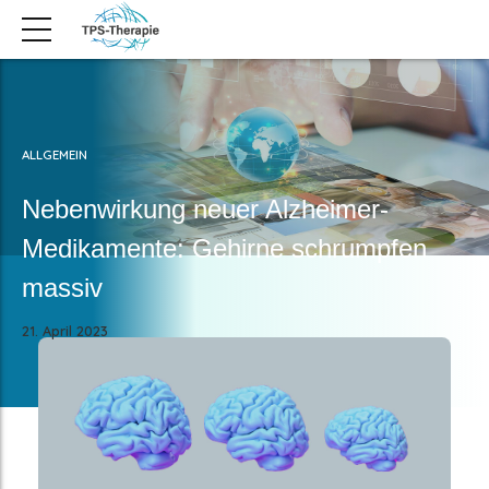
ALLGEMEIN
Nebenwirkung neuer Alzheimer-
Medikamente: Gehirne schrumpfen
massiv
21. April 2023