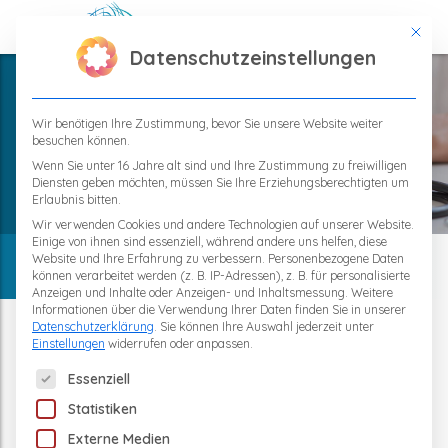
This bu
Datenschutzeinstellungen
Wir benötigen Ihre Zustimmung, bevor Sie unsere Website weiter
besuchen können.
Home
Wenn Sie unter 16 Jahre alt sind und Ihre Zustimmung zu freiwilligen
Diensten geben möchten, müssen Sie Ihre Erziehungsberechtigten um
About us
Erlaubnis bitten.
Wir verwenden Cookies und andere Technologien auf unserer Website.
Einige von ihnen sind essenziell, während andere uns helfen, diese
Website und Ihre Erfahrung zu verbessern.
Personenbezogene Daten
TPS-Therapy - About Prof. Musa
können verarbeitet werden (z. B. IP-Adressen), z. B. für personalisierte
Anzeigen und Inhalte oder Anzeigen- und Inhaltsmessung.
Weitere
Citak, M.D.
Informationen über die Verwendung Ihrer Daten finden Sie in unserer
Datenschutzerklärung
.
Sie können Ihre Auswahl jederzeit unter
Einstellungen
widerrufen oder anpassen.
The following is a list of service groups for which consent 
Essenziell
Prof. Musa Citak, M.D., introduces
Statistiken
himself
Externe Medien